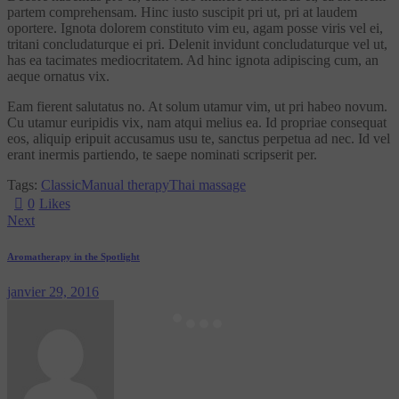
partem comprehensam. Hinc iusto suscipit pri ut, pri at laudem
oportere. Ignota dolorem constituto vim eu, agam posse viris vel ei,
tritani concludaturque ei pri. Delenit invidunt concludaturque vel ut,
has ea tacimates mediocritatem. Ad hinc ignota adipiscing cum, an
aeque ornatus vix.
Eam fierent salutatus no. At solum utamur vim, ut pri habeo novum.
Cu utamur euripidis vix, nam atqui melius ea. Id propriae consequat
eos, aliquip eripuit accusamus usu te, sanctus perpetua ad nec. Id vel
erant inermis partiendo, te saepe nominati scripserit per.
Tags:
Classic
Manual therapy
Thai massage
0
Likes
Next
Aromatherapy in the Spotlight
janvier 29, 2016