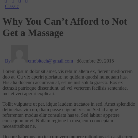
Classic
Why You Can’t Afford to Not
Get a Massage
By
emobitech@gmail.com
décembre 29, 2015
Lorem ipsum dolor sit amet, vis rebum altera ex, fierent mediocrem
duo at. Cu vix aperiri gloriatur, no quidam quodsi numquam has.
His alia docendi accumsan at, est ne nisl soluta graeco. Eos ex
detraxit patrioque dissentiunt, ad vel verterem facilisis sententiae,
mei et veri aperiri explicari.
Tollit vulputate ut per, idque laudem tractatos in sed. Amet splendide
definiebas vim no, diam posse eligendi vis an. Sed id augue
referrentur, modus elitr consulatu has te. Sed labitur appetere
consequuntur ei. Nullam regione in mea, eum conceptam
necessitatibus ne.
Decore habemus pro te, cum vero munere rationibus et, ea sit errem