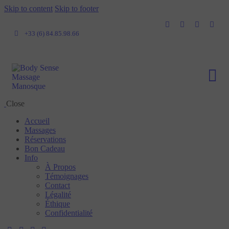
Skip to content
Skip to footer
+33 (6) 84.85.98.66
Close
Accueil
Massages
Réservations
Bon Cadeau
Info
À Propos
Témoignages
Contact
Légalité
Éthique
Confidentialité