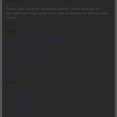
Bienvenus
Entrez pour avoir un traitement parfait. Notre massage est
spécialement conçu pour vous aider à atteindre le parfait corps-
esprit.
Salon
Immeuble Actiplus – à côté Megachip
245 Av. Joseph Cugnot 1er
étage
04100 Manosque
info@bodysense-massage.com
+33 (6) 84.85.98.66
Liens
Accueil
Massages
Info
Réservations
Contact