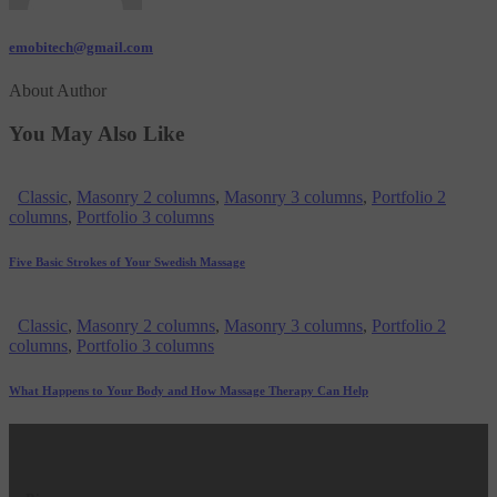
emobitech@gmail.com
About Author
You May Also Like
Classic
,
Masonry 2 columns
,
Masonry 3 columns
,
Portfolio 2
columns
,
Portfolio 3 columns
Five Basic Strokes of Your Swedish Massage
Classic
,
Masonry 2 columns
,
Masonry 3 columns
,
Portfolio 2
columns
,
Portfolio 3 columns
What Happens to Your Body and How Massage Therapy Can Help