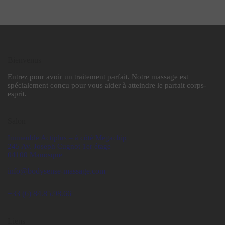
Bienvenus
Entrez pour avoir un traitement parfait. Notre massage est
spécialement conçu pour vous aider à atteindre le parfait corps-
esprit.
Salon
Immeuble Actiplus – à côté Megachip
245 Av. Joseph Cugnot 1er
étage
04100 Manosque
info@bodysense-massage.com
+33 (6) 84.85.98.66
Liens