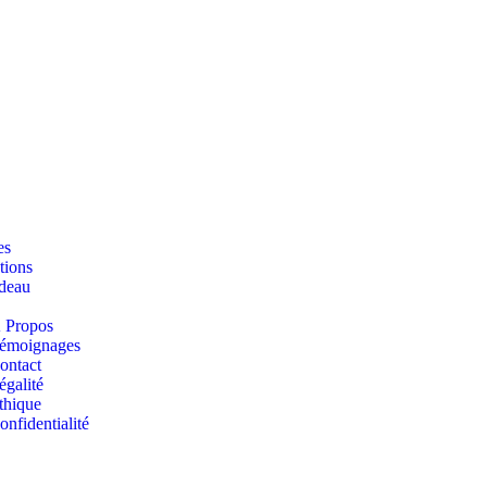
es
tions
deau
 Propos
émoignages
ontact
égalité
thique
onfidentialité