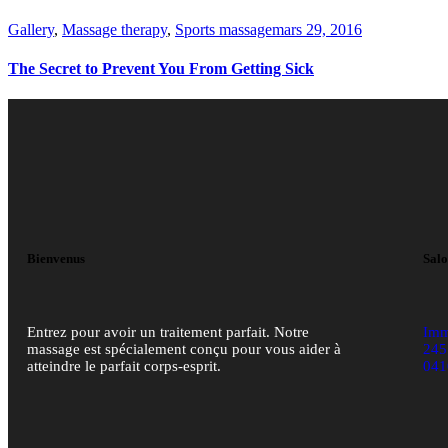
Gallery
,
Massage therapy
,
Sports massage
mars 29, 2016
The Secret to Prevent You From Getting Sick
Bienvenus
Sal
Entrez pour avoir un traitement parfait. Notre
Imm
massage est spécialement conçu pour vous aider à
245
atteindre le parfait corps-esprit.
041