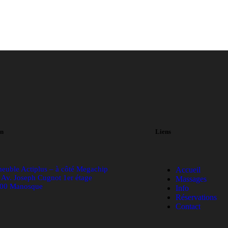
on
Liens
euble Actiplus – à côté Megachip
Accueil
 Av. Joseph Cugnot 1er
étage
Massages
00 Manosque
Info
Réservations
Contact