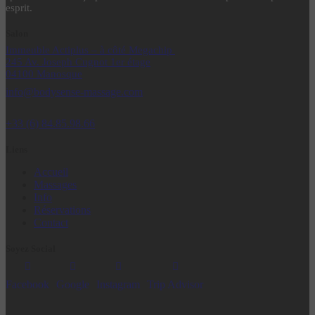
esprit.
Salon
Immeuble Actiplus – à côté Megachip
245 Av. Joseph Cugnot 1er
étage
04100 Manosque
info@bodysense-massage.com
+33 (6) 84.85.98.66
Liens
Accueil
Massages
Info
Réservations
Contact
Soyez Social
Facebook
Google
Instagram
Trip Advisor