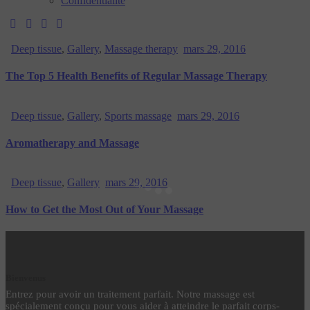
Confidentialité
Deep tissue
,
Gallery
,
Massage therapy
mars 29, 2016
The Top 5 Health Benefits of Regular Massage Therapy
Deep tissue
,
Gallery
,
Sports massage
mars 29, 2016
Aromatherapy and Massage
Deep tissue
,
Gallery
mars 29, 2016
How to Get the Most Out of Your Massage
Bienvenus
Entrez pour avoir un traitement parfait. Notre massage est
spécialement conçu pour vous aider à atteindre le parfait corps-