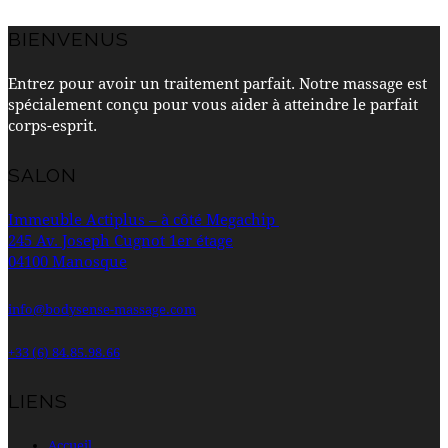
BIENVENUS
Entrez pour avoir un traitement parfait. Notre massage est
spécialement conçu pour vous aider à atteindre le parfait
corps-esprit.
SALON
Immeuble Actiplus – à côté Megachip
245 Av. Joseph Cugnot 1er
étage
04100 Manosque
info@bodysense-massage.com
+33 (6) 84.85.98.66
LIENS
Accueil