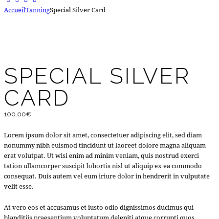
Accueil
Tanning
Special Silver Card
Add to Wishlist
Remove from Wishlist
Add to Wishlist
SPECIAL SILVER
CARD
100.00
€
Lorem ipsum dolor sit amet, consectetuer adipiscing elit, sed diam
nonummy nibh euismod tincidunt ut laoreet dolore magna aliquam
erat volutpat. Ut wisi enim ad minim veniam, quis nostrud exerci
tation ullamcorper suscipit lobortis nisl ut aliquip ex ea commodo
consequat. Duis autem vel eum iriure dolor in hendrerit in vulputate
velit esse.
At vero eos et accusamus et iusto odio dignissimos ducimus qui
blanditiis praesentium voluptatum deleniti atque corrupti quos