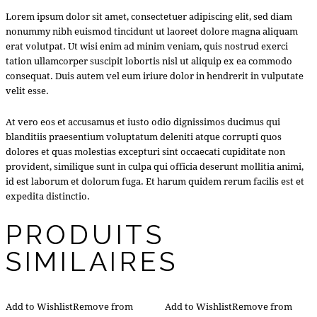
Lorem ipsum dolor sit amet, consectetuer adipiscing elit, sed diam
nonummy nibh euismod tincidunt ut laoreet dolore magna aliquam
erat volutpat. Ut wisi enim ad minim veniam, quis nostrud exerci
tation ullamcorper suscipit lobortis nisl ut aliquip ex ea commodo
consequat. Duis autem vel eum iriure dolor in hendrerit in vulputate
velit esse.
At vero eos et accusamus et iusto odio dignissimos ducimus qui
blanditiis praesentium voluptatum deleniti atque corrupti quos
dolores et quas molestias excepturi sint occaecati cupiditate non
provident, similique sunt in culpa qui officia deserunt mollitia animi,
id est laborum et dolorum fuga. Et harum quidem rerum facilis est et
expedita distinctio.
PRODUITS
SIMILAIRES
Add to Wishlist
Remove from
Add to Wishlist
Remove from