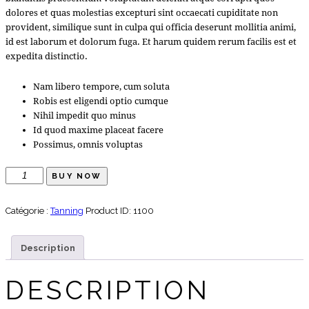
dolores et quas molestias excepturi sint occaecati cupiditate non
provident, similique sunt in culpa qui officia deserunt mollitia animi,
id est laborum et dolorum fuga. Et harum quidem rerum facilis est et
expedita distinctio.
Nam libero tempore, cum soluta
Robis est eligendi optio cumque
Nihil impedit quo minus
Id quod maxime placeat facere
Possimus, omnis voluptas
quantité
BUY NOW
de
Special
Catégorie :
Tanning
Product ID:
1100
Silver
Card
Description
DESCRIPTION