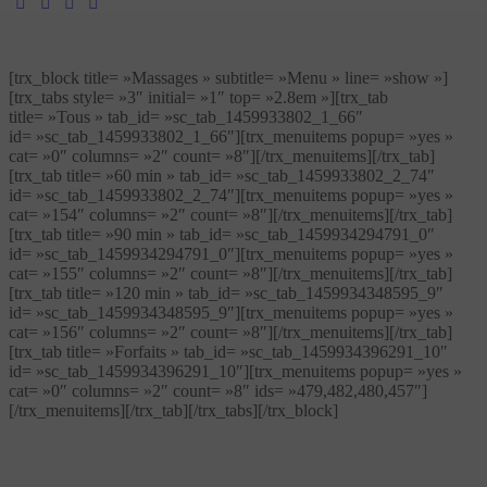
[trx_block title= »Massages » subtitle= »Menu » line= »show »]
[trx_tabs style= »3″ initial= »1″ top= »2.8em »][trx_tab
title= »Tous » tab_id= »sc_tab_1459933802_1_66″
id= »sc_tab_1459933802_1_66″][trx_menuitems popup= »yes »
cat= »0″ columns= »2″ count= »8″][/trx_menuitems][/trx_tab]
[trx_tab title= »60 min » tab_id= »sc_tab_1459933802_2_74″
id= »sc_tab_1459933802_2_74″][trx_menuitems popup= »yes »
cat= »154″ columns= »2″ count= »8″][/trx_menuitems][/trx_tab]
[trx_tab title= »90 min » tab_id= »sc_tab_1459934294791_0″
id= »sc_tab_1459934294791_0″][trx_menuitems popup= »yes »
cat= »155″ columns= »2″ count= »8″][/trx_menuitems][/trx_tab]
[trx_tab title= »120 min » tab_id= »sc_tab_1459934348595_9″
id= »sc_tab_1459934348595_9″][trx_menuitems popup= »yes »
cat= »156″ columns= »2″ count= »8″][/trx_menuitems][/trx_tab]
[trx_tab title= »Forfaits » tab_id= »sc_tab_1459934396291_10″
id= »sc_tab_1459934396291_10″][trx_menuitems popup= »yes »
cat= »0″ columns= »2″ count= »8″ ids= »479,482,480,457″]
[/trx_menuitems][/trx_tab][/trx_tabs][/trx_block]