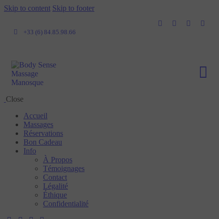
Skip to content
Skip to footer
+33 (6) 84.85.98.66
Close
Accueil
Massages
Réservations
Bon Cadeau
Info
À Propos
Témoignages
Contact
Légalité
Éthique
Confidentialité