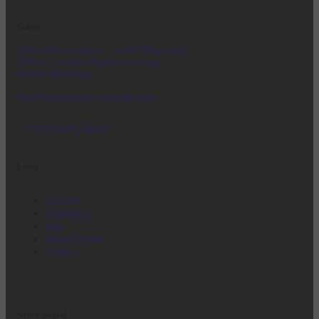
Salon
Immeuble Actiplus – à côté Megachip
245 Av. Joseph Cugnot 1er
étage
04100 Manosque
info@bodysense-massage.com
+33 (6) 84.85.98.66
Liens
Accueil
Massages
Info
Réservations
Contact
Soyez Social