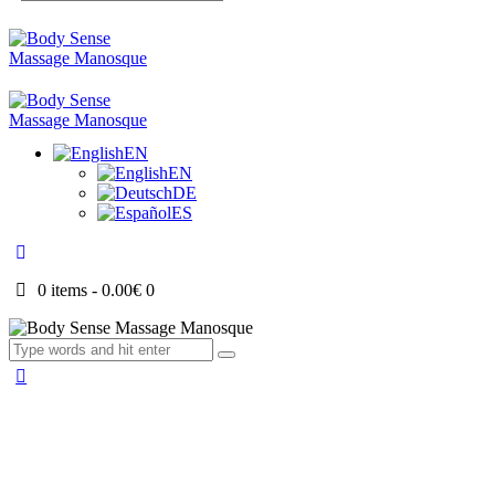
EN
EN
DE
ES
0 items
-
0.00€
0