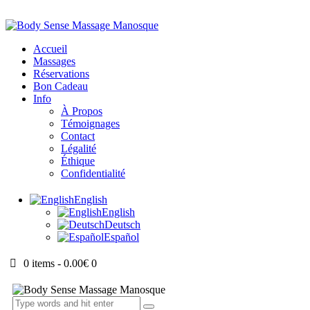
Accueil
Massages
Réservations
Bon Cadeau
Info
À Propos
Témoignages
Contact
Légalité
Éthique
Confidentialité
English
English
Deutsch
Español
0 items
-
0.00€
0